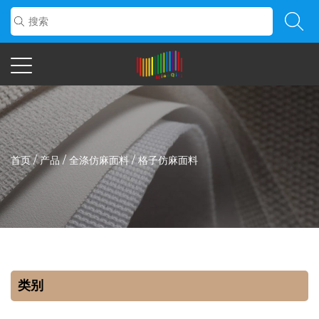
首页
/
产品
/
全涤仿麻面料
/
格子仿麻面料
类别