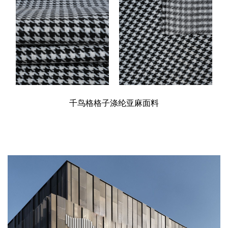
千鸟格格子涤纶亚麻面料